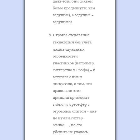
даже если они скажем
более продвинуты, чем
ведущие), а ведущие –
ведущими.
Строгое следование
технологии
без учета
индивидуальных
особенностей
участников (например,
ситтерство у Грофа) – я
вступала с ним в
дискуссию, о том, что
правильно этот
принцип применять
гибко, и я ребефер с
огромным опытом – мне
не нужен ситтер
сейчас… , но его
убедить не удалось.