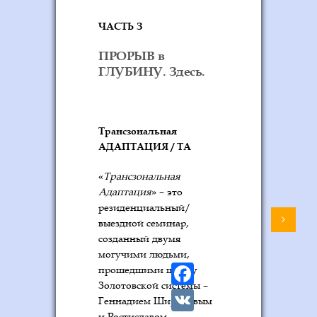
ЧАСТЬ З
ПРОРЫВ в
ГЛУБИНУ. Здесь.
Трансзональная
АДАПТАЦИЯ / ТА
«
Трансзональная
Адаптация
» – это
резиденциальный/
выездной семинар,
созданный двумя
могучими людьми,
F
прошедшими школу
a
Золотовской системы –
V
Геннадием Широковым
и Ростиславом