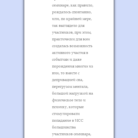
семинаре, как правило,
рождалось спонтанно,
или, по крайней мере,
так выглядело для
участников, при этом,
практически для всех
создалась возможность
активного участия в
событиях и даже
порождения многих из
них, то вместе с
депривацией сна,
перегрузом ментала,
большой нагрузкой на
физическое тело и
психику, которые
стимулировали
попадание в ИСС
большинства
участников семинара,