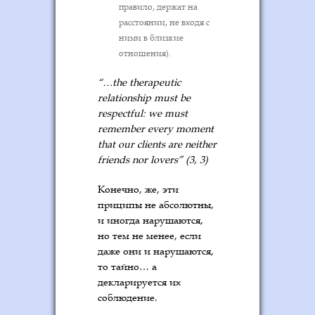
правило, держат на
расстоянии, не входя с
ними в близкие
отношения).
“…the therapeutic
relationship must be
respectful: we must
remember every moment
that our clients are neither
friends nor lovers” (3, 3)
Конечно, же, эти
приципы не абсолютны,
и иногда нарушаются,
но тем не менее, если
даже они и нарушаются,
то тайно… а
декларируется их
соблюдение.