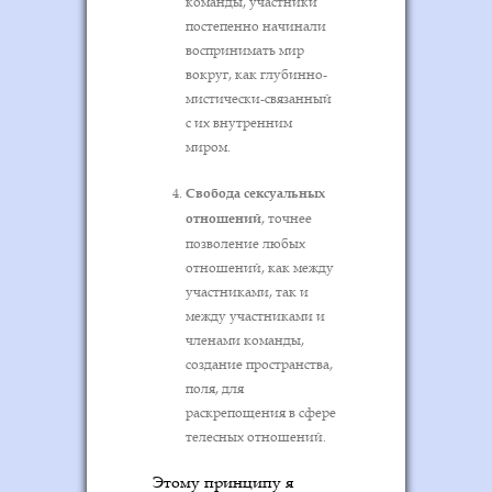
команды, участники
постепенно начинали
воспринимать мир
вокруг, как глубинно-
мистически-связанный
с их внутренним
миром.
Свобода сексуальных
отношений
, точнее
позволение любых
отношений, как между
участниками, так и
между участниками и
членами команды,
создание пространства,
поля, для
раскрепощения в сфере
телесных отношений.
Этому принципу я