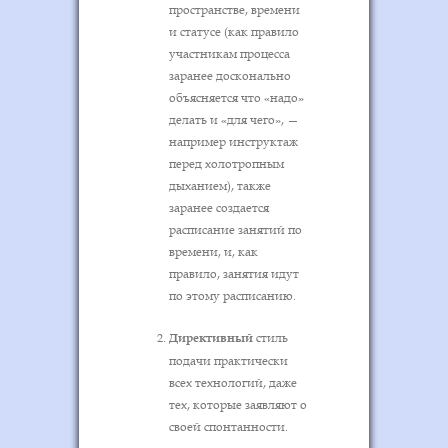
пространстве, времени
и статусе (как правило
участникам процесса
заранее досконально
объясняется что «надо»
делать и «для чего», —
например инструктаж
перед холотропным
дыханием), также
заранее создается
расписание занятий по
времени, и, как
правило, занятия идут
по этому расписанию.
Директивный
стиль
подачи практически
всех технологий, даже
тех, которые заявляют о
своей спонтанности.