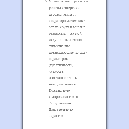
Уникальные практики
работы с энергией
:
паровоз, эксперт-
операторные техники,
бег по кругу и многие
разминки…, на мой
искушенный взгляд
существенно
превышающие по ряду
параметров
(креативность,
чуткость,
спонтанность…),
западные аналоги:
Контактную
Импровизацию, и
Танцевально-
Двигательную
Терапию.