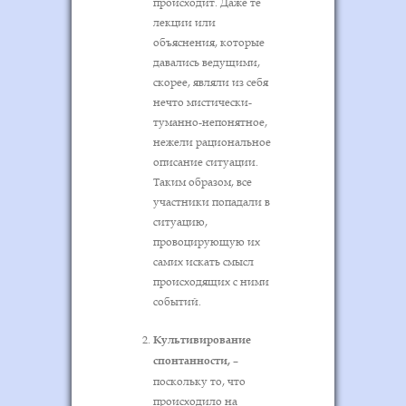
происходит. Даже те
лекции или
объяснения, которые
давались ведущими,
скорее, являли из себя
нечто мистически-
туманно-непонятное,
нежели рациональное
описание ситуации.
Таким образом, все
участники попадали в
ситуацию,
провоцирующую их
самих искать смысл
происходящих с ними
событий.
Культивирование
спонтанности,
–
поскольку то, что
происходило на