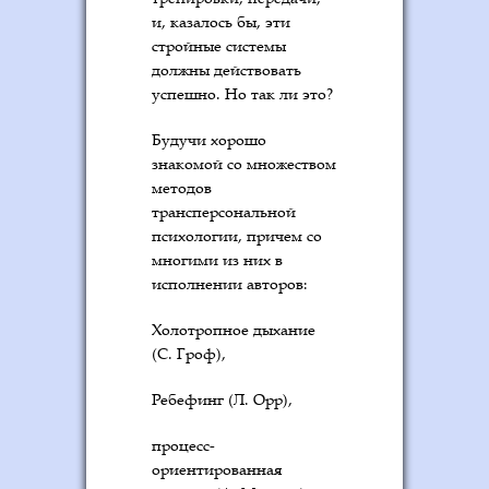
и, казалось бы, эти
стройные системы
должны действовать
успешно. Но так ли это?
Будучи хорошо
знакомой со множеством
методов
трансперсональной
психологии, причем со
многими из них в
исполнении авторов:
Холотропное дыхание
(С. Гроф),
Ребефинг (Л. Орр),
процесс-
ориентированная