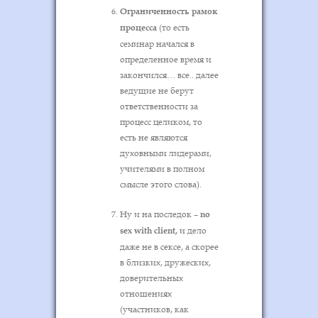
Ограниченность рамок
процесса
(то есть
семинар начался в
определенное время и
закончился… все.. далее
ведущие не берут
ответственности за
процесс целиком, то
есть не являются
духовными лидерами,
учителями в полном
смысле этого слова).
Ну и на последок –
no
sex with client,
и дело
даже не в сексе, а скорее
в близких, дружеских,
доверительных
отношениях
(участников, как