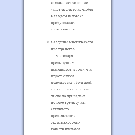
создавались хорошие
условия для того, чтобы
в каждом человеке
пробуждалась
спонтанность.
Создание мистического
пространства.
—
Благодаря
предыдущим
принципам, и тому, что
игротехники
использовали большой
спектр практик, в том
числе на природе, в
ночное время суток,
активного
предъявления
экстрасенсорных
качеств членами