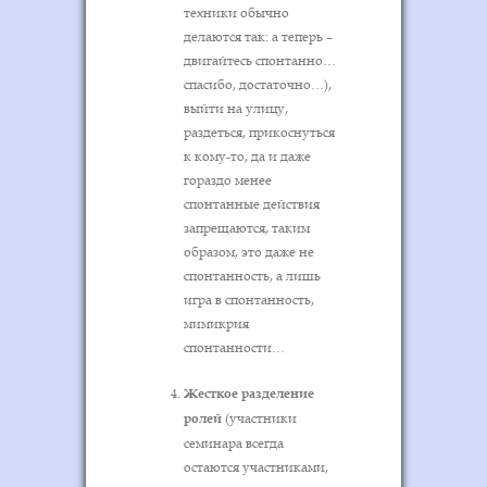
техники обычно
делаются так: а теперь –
двигайтесь спонтанно…
спасибо, достаточно…),
выйти на улицу,
раздеться, прикоснуться
к кому-то, да и даже
гораздо менее
спонтанные действия
запрещаются, таким
образом, это даже не
спонтанность, а лишь
игра в спонтанность,
мимикрия
спонтанности…
Жесткое разделение
ролей
(участники
семинара всегда
остаются участниками,