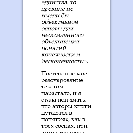
единства, то
древние не
имели бы
объективной
основы для
неосознанного
объединения
понятий
конечности и
бесконечности».
Постепенно мое
разочарование
текстом
нарастало, и я
стала понимать,
что авторы книги
путаются в
понятиях, как в
трех соснах, при
этом умудряясь