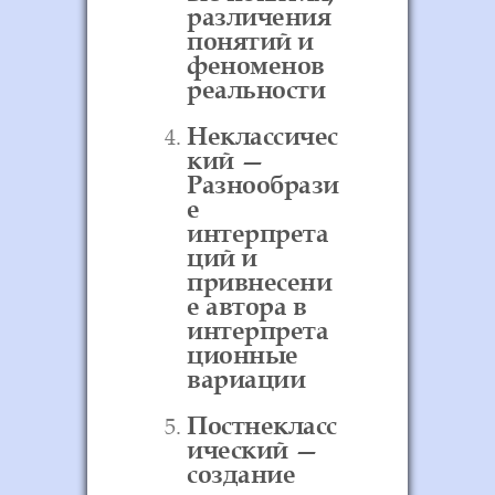
различения
понятий и
феноменов
реальности
Неклассичес
кий —
Разнообрази
е
интерпрета
ций и
привнесени
е автора в
интерпрета
ционные
вариации
Постнекласс
ический —
создание