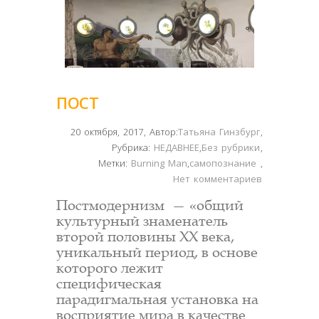
ПОСТ
20 октября, 2017
,
Автор:
Татьяна Гинзбург
,
Рубрика:
НЕДАВНЕЕ
,
Без рубрики
,
Метки:
Burning Man
,
самопознание
,
Нет комментариев
Постмодернизм — «общий
культурный знаменатель
второй половины XX века,
уникальный период, в основе
которого лежит
специфическая
парадигмальная установка на
восприятие мира в качестве