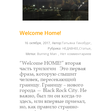
Welcome Home!
16 октября, 2017
,
Автор:
Татьяна Гинзбург
,
Рубрика:
НЕДАВНЕЕ
,
Статьи
,
Метки:
Burning Man
,
Нет комментариев
“Welcome HOME!” вторая
часть трилогии Это первая
фраза, которую слышит
человек, пересекающий
границу. Границу – нового
города — Black Rock City. Не
важно, был ли он когда-то
здесь, или впервые приехал,
но, как правило странно-