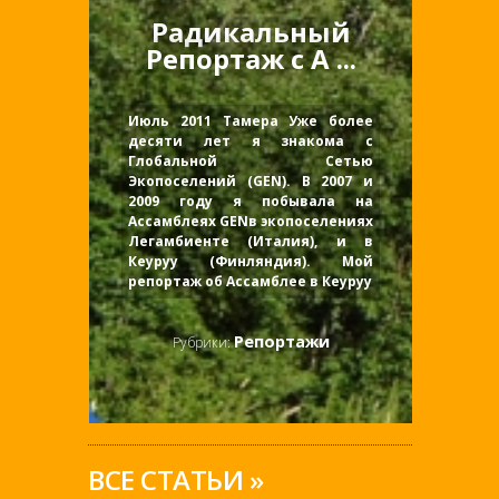
Радикальный
Репортаж с А ...
Июль 2011 Тамера Уже более
десяти лет я знакома с
Глобальной Сетью
Экопоселений (GEN). В 2007 и
2009 году я побывала на
Ассамблеях GENв экопоселениях
Легамбиенте (Италия), и в
Кеуруу (Финляндия). Мой
репортаж об Ассамблее в Кеуруу
Репортажи
Рубрики:
ВСЕ СТАТЬИ »