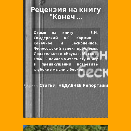
Рецензия на книгу
"Конеч ...
Отзыв на книгу В.И.
Свидерский А.С. Кармин
Конечное и Бесконечное.
Философский аспект проблемы.
Издательство «Наука». Москва.
1966 Я начала читать эту книгу
в предвкушении встретить
глубокие мысли о бескон
Статьи
НЕДАВНЕЕ
Репортажи
Рубрики:
,
,