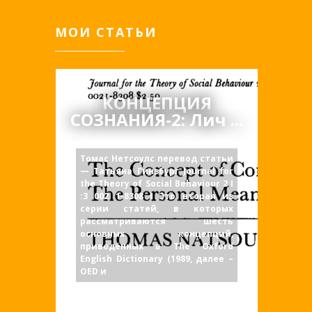
МОИ СТАТЬИ
КОНЦЕПЦИЯ
СОЗНАНИЯ-2: Лич ...
Томас Нетсоулс перевод статьи
— Татьяна Гинзбург Journal for
the Theory of Social Behaviour 2 I
:3 002 1-8308 I Это вторая из
серии статей, в которых
рассматриваются шесть
основных концепций,
приведённых в The Oxford
English Dictionary (1989, далее –
OED и
Статьи
НЕДАВНЕЕ
Статьи
Рубрики:
,
,
,