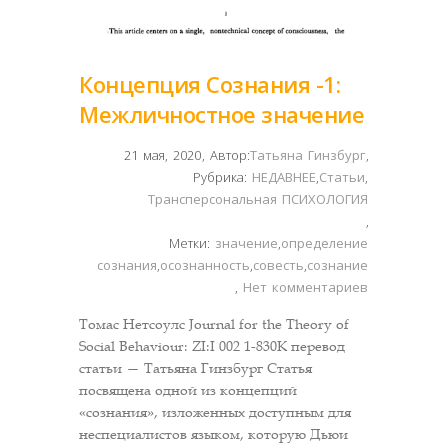
Концепция Сознания -1:
Межличностное значение
21 мая, 2020
,
Автор:
Татьяна Гинзбург
,
Рубрика:
НЕДАВНЕЕ
,
Статьи
,
Трансперсональная ПСИХОЛОГИЯ
,
Метки:
значение
,
определение
сознания
,
осознанность
,
совесть
,
сознание
,
Нет комментариев
Томас Нетсоулс Journal for the Theory of
Social Behaviour: ZI:I 002 1-830К перевод
статьи — Татьяна Гинзбург Статья
посвящена одной из концепций
«сознания», изложенных доступным для
неспециалистов языком, которую Дьюи