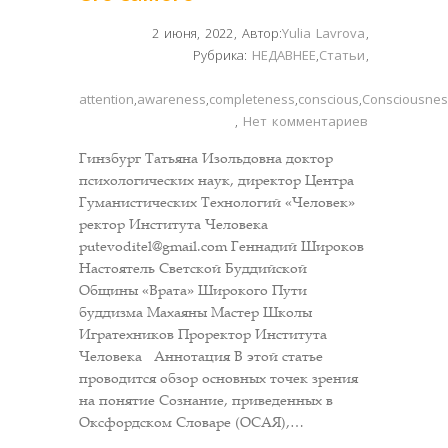
2 июня, 2022
,
Автор:
Yulia Lavrova
,
Рубрика:
НЕДАВНЕЕ
,
Статьи
,
attention
,
awareness
,
completeness
,
conscious
,
Consciousnes
,
Нет комментариев
Гинзбург Татьяна Изольдовна доктор
психологических наук, директор Центра
Гуманистических Технологий «Человек»
ректор Института Человека
putevoditel@gmail.com Геннадий Широков
Настоятель Светской Буддийской
Общины «Врата» Широкого Пути
буддизма Махаяны Мастер Школы
Игратехников Проректор Института
Человека Аннотация В этой статье
проводится обзор основных точек зрения
на понятие Сознание, приведенных в
Оксфордском Словаре (ОСАЯ),…