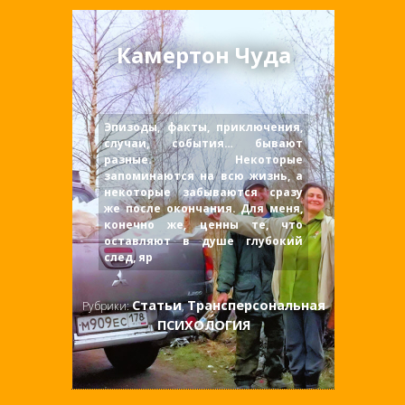
Камертон Чуда
Эпизоды, факты, приключения,
случаи, события… бывают
разные. Некоторые
запоминаются на всю жизнь, а
некоторые забываются сразу
же после окончания. Для меня,
конечно же, ценны те, что
оставляют в душе глубокий
след, яр
Статьи
Трансперсональная
Рубрики:
,
ПСИХОЛОГИЯ