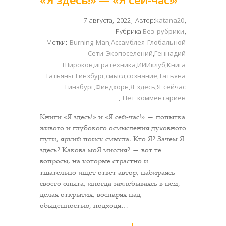
7 августа, 2022
,
Автор:
katana20
,
Рубрика:
Без рубрики
,
Метки:
Burning Man
,
Ассамблея Глобальной
Сети Экопоселений
,
Геннадий
Широков
,
игратехника
,
ИИИклуб
,
Книга
Татьяны Гинзбург
,
смысл
,
сознание
,
Татьяна
Гинзбург
,
Финдхорн
,
Я здесь
,
Я сейчас
,
Нет комментариев
Книги «Я здесь!» и «Я сей-час!» — попытка
живого и глубокого осмысления духовного
пути, яркий поиск смысла. Кто Я? Зачем Я
здесь? Какова моЯ миссия? — вот те
вопросы, на которые страстно и
тщательно ищет ответ автор, набираясь
своего опыта, иногда захлебываясь в нем,
делая открытия, воспаряя над
обыденностью, подходя…