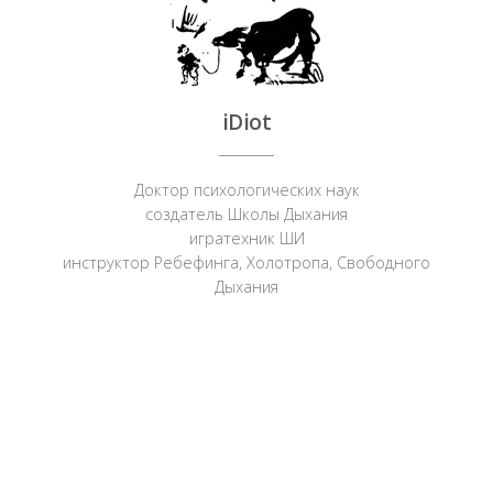
iDiot
Доктор психологических наук
создатель Школы Дыхания
игратехник ШИ
инструктор Ребефинга, Холотропа, Свободного
Дыхания