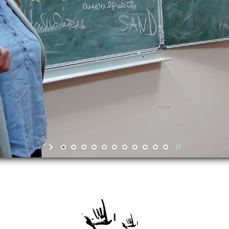
Я
Философству