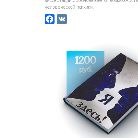
диссертации обосновывается возможность
человеческой психики.
Facebook
VK
1200
руб.