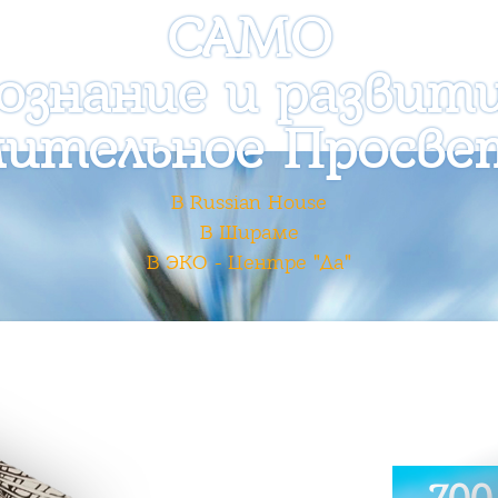
САМО
ознание и развит
ительное Просве
В Russian House
В Шираме
В ЭКО - Центре "Да"