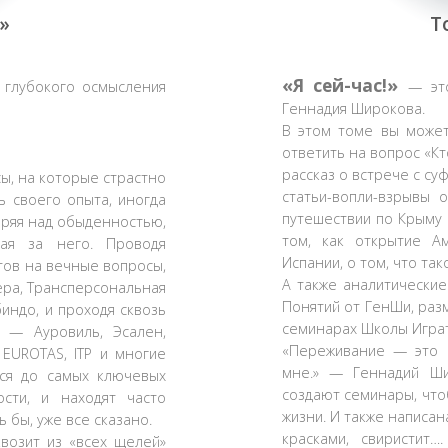
!»
Т
«Я сей-час!»
глубокого осмысления
— это
Геннадия Широкова.
В этом томе вы может
ответить на вопрос «Кт
рассказ о встрече с су
ы, на которые страстно
статьи-вопли-взрывы 
ь своего опыта, иногда
путешествии по Крыму 
аряя над обыденностью,
том, как открытие А
ая за него. Проводя
Испании, о том, что так
тов на вечные вопросы,
А также аналитически
ера, Трансперсональная
Понятий от ГенШи, раз
индо, и проходя сквозь
семинарах Школы Играт
 — Ауровиль, Эсален,
«Переживание — это 
 EUROTAS, ITP и многие
мне.» — Геннадий Ши
ся до самых ключевых
создают семинары, что
сти, и находят часто
жизни. И также написан
 бы, уже все сказано.
красками, свиристит
квозит из «всех щелей»