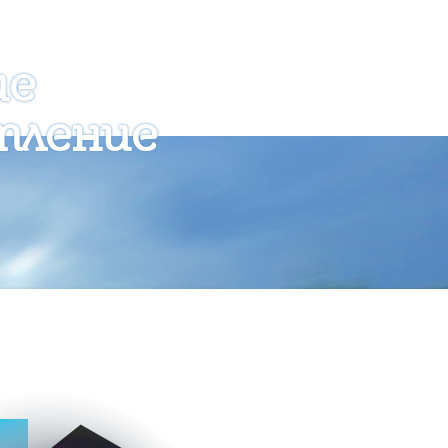
ие
тление