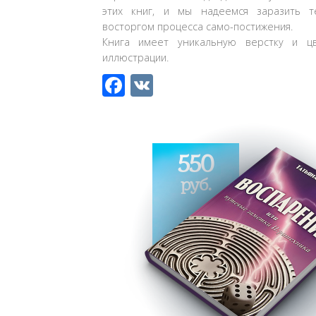
этих книг, и мы надеемся заразить те
восторгом процесса само-постижения.
Книга имеет уникальную верстку и ц
иллюстрации.
Facebook
VK
550
руб.