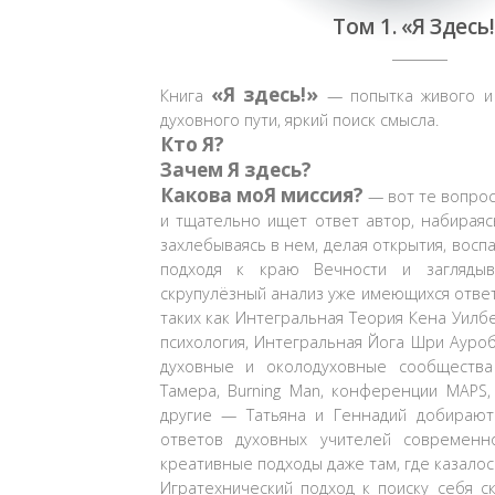
Том 1. «Я Здесь
«Я здесь!»
Книга
— попытка живого и 
духовного пути, яркий поиск смысла.
Кто Я?
Зачем Я здесь?
Какова моЯ миссия?
— вот те вопрос
и тщательно ищет ответ автор, набираяс
захлебываясь в нем, делая открытия, восп
подходя к краю Вечности и заглядыв
скрупулёзный анализ уже имеющихся отве
таких как Интегральная Теория Кена Уилб
психология, Интегральная Йога Шри Ауроб
духовные и околодуховные сообщества
Тамера, Burning Man, конференции MAPS,
другие — Татьяна и Геннадий добирают
ответов духовных учителей современно
креативные подходы даже там, где казалось
Игратехнический подход к поиску себя с