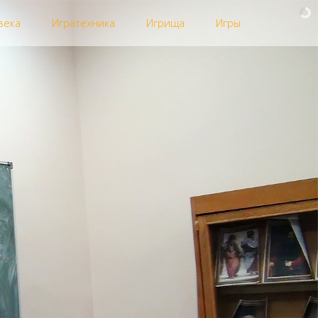
века
Игратехника
Игрища
Игры