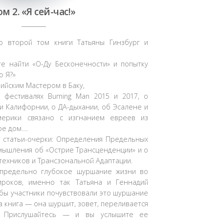
ом 2. «Я сей-час!»
 второй том книги Татьяны Гинзбург и
е найти «О-Ду Бесконечности» и попытку
о Я?»
фийским Мастером в Баку,
о фестивалях Burning Man 2015 и 2017, о
и Калифорнии, о ДА-дыхании, об Эсалене и
мерики связано с изгнанием евреев из
ое дом….
е статьи-очерки: Определения Предельных
мышления об «Острие Трансценденции» и о
ехников и Трансзональной Адаптации.
предельно глубокое шуршание жизни во
роков, именно так Татьяна и Геннадий
бы участники почувствовали это шуршание
а книга — она шуршит, зовет, переливается
…. Прислушайтесь — и вы услышите ее