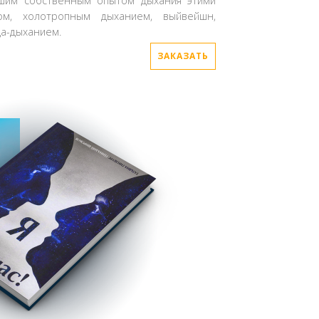
ьшим собственным опытом дыхания этими
ом, холотропным дыханием, выйвейшн,
а-дыханием.
k
ЗАКАЗАТЬ