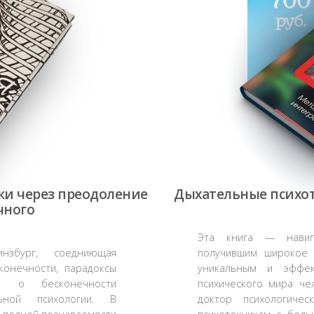
700
руб.
ки через преодоление
Дыхательные психот
чного
Эта книга — навига
инзбург, соедниющая
получившим широкое
конечности, парадоксы
уникальным и эффек
 о бесконечности
психического мира че
льной психологии. В
доктор психологичес