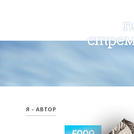
п
стрем
Я - АВТОР