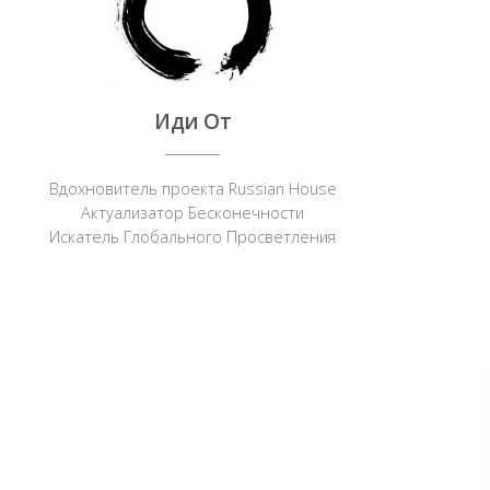
Иди От
Вдохновитель проекта Russian House
Актуализатор Бесконечности
Искатель Глобального Просветления