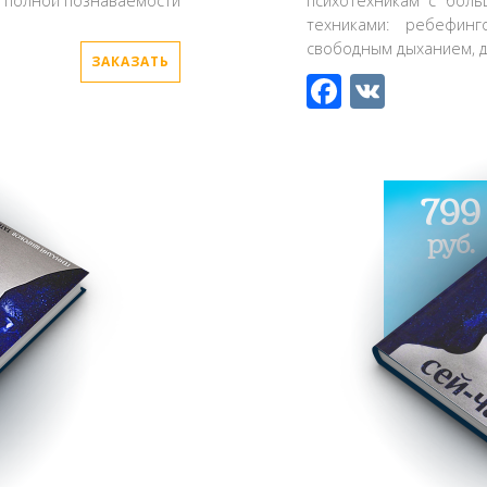
 полной познаваемости
психотехникам с бол
техниками: ребефинг
свободным дыханием, д
ЗАКАЗАТЬ
Faceboo
VK
799
руб.