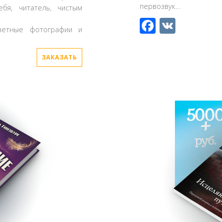
первозвук…
бя, читатель, чистым
Faceboo
VK
ветные фотографии и
ЗАКАЗАТЬ
500
+
руб.