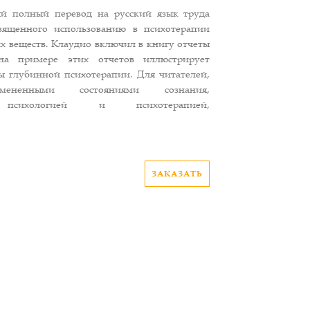
й полный перевод на русский язык труда
вященного использованию в психотерапии
х веществ. Клаудио включил в книгу отчеты
на примере этих отчетов иллюстрирует
 глубинной психотерапии. Для читателей,
мененными состояниями сознания,
й психологией и психотерапией,
ЗАКАЗАТЬ