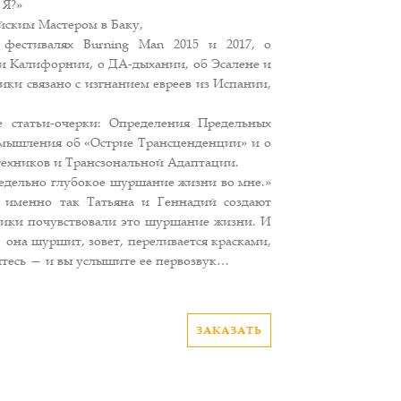
 Я?»
ийским Мастером в Баку,
о фестивалях Burning Man 2015 и 2017, о
и Калифорнии, о ДА-дыхании, об Эсалене и
ики связано с изгнанием евреев из Испании,
е статьи-очерки: Определения Предельных
мышления об «Острие Трансценденции» и о
ехников и Трансзональной Адаптации.
едельно глубокое шуршание жизни во мне.»
именно так Татьяна и Геннадий создают
ники почувствовали это шуршание жизни. И
 она шуршит, зовет, переливается красками,
тесь — и вы услышите ее первозвук…
ЗАКАЗАТЬ