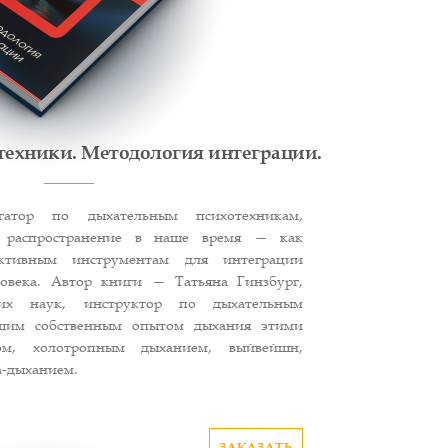
техники. Методология интеграции.
тор по дыхательным психотехникам,
 распространение в наше время — как
тивным инструментам для интеграции
ловека. Автор книги — Татьяна Гинзбург,
ких наук, инструктор по дыхательным
ьшим собственным опытом дыхания этими
ом, холотропным дыханием, выйвейшн,
а-дыханием.
ЗАКАЗАТЬ