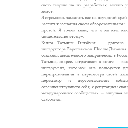
свою теорию на их разработках, можно у
новое.
Я стремлюсь заманить вас на передний край
развития сознания своей обворожительной
прозой. Я точно знаю, что я на нем на
свидетельство этому».
Книга Татьяны Гинзбург — доктора п
инструктора Европейской Школы Дыхания. 
создания дыхательного направления в Росс
Татьяна, скорее, затрагивает в книге — ка
инструмент, которым она пользуется дл
перепроживания и пересмотра своей жи
пересмотр и переосмысление собы
совершенствующего себя, с репутацией скан
международных сообществах — ищущая ис
слабостям.