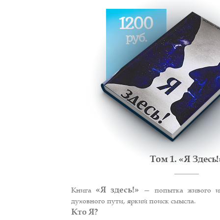
1200
руб.
Том 1. «Я Здесь!
«Я здесь!»
Книга
— попытка живого и 
духовного пути, яркий поиск смысла.
Кто Я?