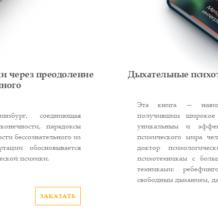
и через преодоление
Дыхательные психо
чного
Эта книга — навига
инзбург, соедниющая
получившим широкое
конечности, парадоксы
уникальным и эффек
сти бессознательного из
психического мира че
ртации обосновывается
доктор психологичес
еской психики.
психотехникам с бол
техниками: ребефинг
свободным дыханием, д
ЗАКАЗАТЬ