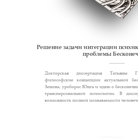
Решение задачи интеграции психик
проблемы Бесконе
Докторская диссертация Татьяны Г
философские концепции актуальной бес
Зенона, уроборос Юнга и идею о бесконечно
трансперсональной психологии. В диссе
возможность полной познаваемости человеч