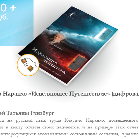
00 +
уб.
 Наранхо «Исцеляющее Путешествие» (цифрова
ей Татьяны Гинзбург
д на русский язык труда Клаудио Наранхо, посвященного 
ил в книгу отчеты своих пациентов, и на примере этих отч
 интересующихся измененными состояниями сознания, транспе