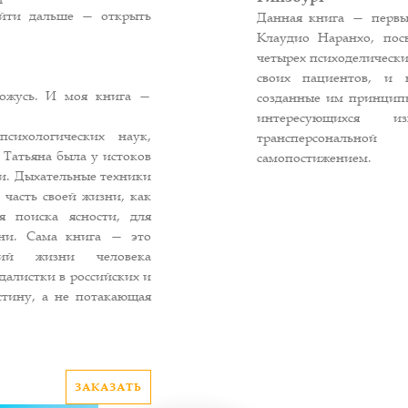
йти дальше — открыть
Данная книга — первы
Клаудио Наранхо, пос
четырех психоделически
своих пациентов, и 
хожусь. И моя книга —
созданные им принципы
интересующихся из
сихологических наук,
трансперсонально
Татьяна была у истоков
самопостижением.
ии. Дыхательные техники
к часть своей жизни, как
я поиска ясности, для
зни. Сама книга — это
тий жизни человека
далистки в российских и
тину, а не потакающая
ЗАКАЗАТЬ