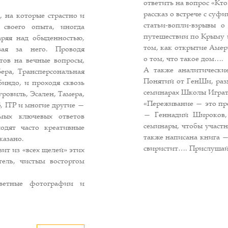
ответить на вопрос «Кто
рассказ о встрече с суф
 на которые страстно и
статьи-вопли-взрывы 
 своего опыта, иногда
путешествии по Крыму 
аряя над обыденностью,
том, как открытие Амер
ая за него. Проводя
о том, что такое дом….
тов на вечные вопросы,
А также аналитически
ера, Трансперсональная
Понятий от ГенШи, раз
индо, и проходя сквозь
семинарах Школы Играт
ровиль, Эсален, Тамера,
«Переживание — это пр
 ITP и многие другие —
— Геннадий Широков, 
мых ключевых ответов
семинары, чтобы участ
одят часто креативные
также написана книга —
казано.
свиристит…. Прислушай
зит из «всех щелей» этих
тель, чистым восторгом
ветные фотографии и