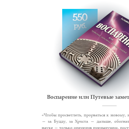
550
руб.
Воспарение или Путевые заме
«Чтобы просветлеть, прорваться к новому, 
— за Будду, за Христа — дальше, обогнат
науке — только опередив предыдущих, пос