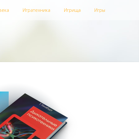
века
Игратехника
Игрища
Игры