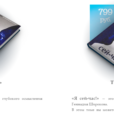
799
руб.
»
Т
«Я сей-час!»
глубокого осмысления
— это 
Геннадия Широкова.
В этом томе вы может