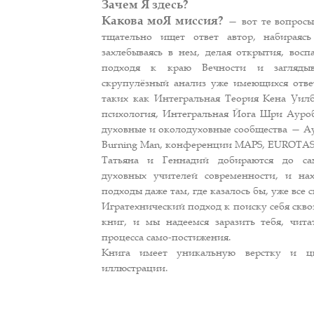
Зачем Я здесь?
Какова моЯ миссия?
— вот те вопросы,
тщательно ищет ответ автор, набираясь
захлебываясь в нем, делая открытия, восп
подходя к краю Вечности и заглядыв
скрупулёзный анализ уже имеющихся отве
таких как Интегральная Теория Кена Уилб
психология, Интегральная Йога Шри Ауроб
духовные и околодуховные сообщества — Ау
Burning Man, конференции MAPS, EUROTAS,
Татьяна и Геннадий добираются до са
духовных учителей современности, и нах
подходы даже там, где казалось бы, уже все с
Игратехнический подход к поиску себя скво
книг, и мы надеемся заразить тебя, чита
процесса само-постижения.
Книга имеет уникальную верстку и ц
иллюстрации.