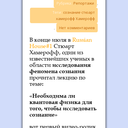
Рубрика:
Репортажи
,
Теги:
сознание
,
стюарт
хамерофф
,
Хамерофф
,
Нет комментариев
В конце июля в
Russian
House#1
Стюарт
Хамерофф, один из
известнейших ученых в
области
исследования
феномена сознания
прочитал лекцию по
теме
:
«
Необходима ли
квантовая физика для
того, чтобы исследовать
сознание
»
вот первый видео-ролик