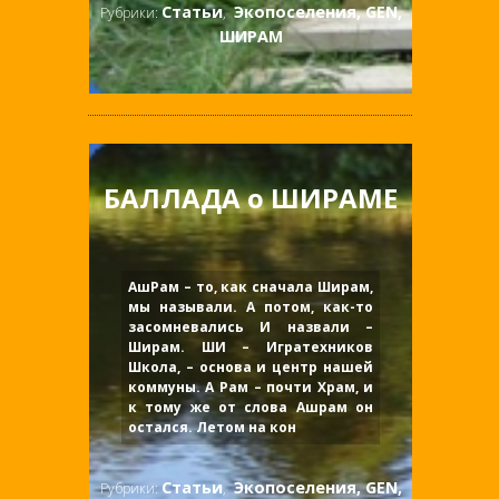
Статьи
Экопоселения, GEN,
Рубрики:
,
ШИРАМ
БАЛЛАДА о ШИРАМЕ
АшРам – то, как сначала Ширам,
мы называли. А потом, как-то
засомневались И назвали –
Ширам. ШИ – Игратехников
Школа, – основа и центр нашей
коммуны. А Рам – почти Храм, и
к тому же от слова Ашрам он
остался. Летом на кон
Статьи
Экопоселения, GEN,
Рубрики:
,