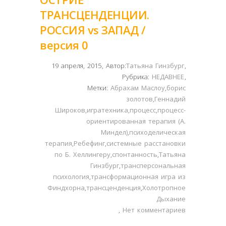
ТРАНСЦЕНДЕНЦИИ.
РОССИЯ vs ЗАПАД /
версия 0
19 апреля, 2015
,
Автор:
Татьяна Гинзбург
,
Рубрика:
НЕДАВНЕЕ
,
Метки:
Абрахам Маслоу
,
борис
золотов
,
Геннадий
Широков
,
игратехника
,
процесс
,
процесс-
ориентированная терапия (А.
Миндел)
,
психоделическая
терапия
,
Ребефинг
,
системные расстановки
по Б. Хеллингеру
,
спонтанность
,
Татьяна
Гинзбург
,
трансперсональная
психология
,
трансформационная игра из
Финдхорна
,
трансценденция
,
Холотропное
Дыхание
,
Нет комментариев