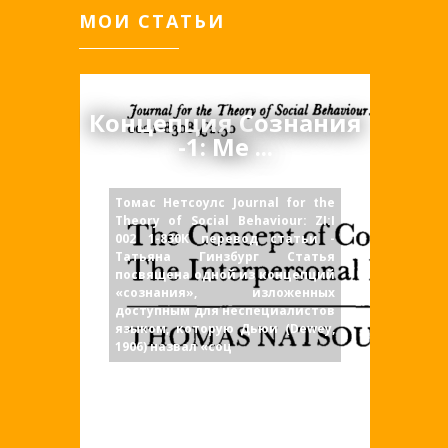
МОИ СТАТЬИ
Концепция Сознания
-1: Ме ...
Томас Нетсоулс Journal for the
Theory of Social Behaviour: ZI:I
002 1-830К перевод статьи -
Татьяна Гинзбург Статья
посвящена одной из концепций
«сознания», изложенных
доступным для неспециалистов
языком, которую Дьюи (Dewey,
1906) назвал «соц
Статьи
НЕДАВНЕЕ
Статьи
Рубрики:
,
,
,
Статьи
Трансперсональная
,
ПСИХОЛОГИЯ