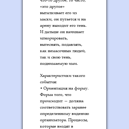
«это другое»
выталкивает его из
маски, он пугается и на
арену выходит его тень.
И дальше он начинает
игнорировать,
вытеснять, подавлять,
как немасочных людей,
так и свою тень,
поднимаемую ими.
Характеристики такого
события:
• Ориентация на форму.
Форма того, что
происходит — должна
соответствовать заранее
определенному видению
организатора. Процессы,
которые входят в