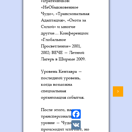
Игратехников:
«НеОбыкновенное
Чудо», «Трансзональная
Адаптация», «Охота за
Силой» и многие
другие… Конференции
«Глобальное
Просветление» 2001,
2002; ВЕЧЕ — Летний
Лагерь в Шираме 2009.
Уровень Кентавра —
последний уровень,
когда возможна
специальная
организация события.
F
После этого, на
трансперсональном
a
V
уровне — Чудо или
происходит или Нет, но