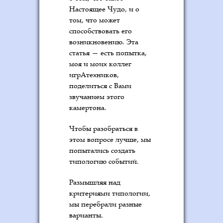
Настоящее Чудо, и о
том, что может
способствовать его
возникновению. Эта
статья — есть попытка,
моя и моих коллег
игрАтехников,
поделиться с Вами
звучанием этого
камертона.
Чтобы разобраться в
этом вопросе лучше, мы
попытались создать
типологию событий.
Размышляя над
критериями типологии,
мы перебрали разные
варианты.