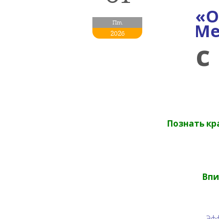
«О
Пт.
Ме
2026
с
Познать кр
Впи
Эфф