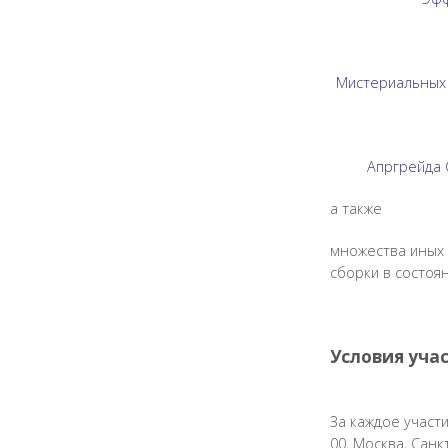
Мистериальных 
Апргрейда 
а также
множества иных 
сборки в состоя
Условия учас
За каждое участи
00, Москва, Сан