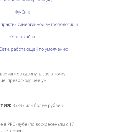
Фу-Син;
практик синергийной антропологии и
Коано-хайпа
Сети, работающей по умолчанию
вариантов сдвинуть свою точку
ние, превосходящее ум
тия:
33333 или более рублей
е в PROклубе (по воскресеньям с 17-
кт-Петербург