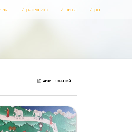
века
Игратехника
Игрища
Игры
АРХИВ СОБЫТИЙ