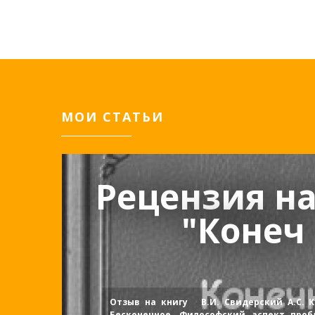
МОИ СТАТЬИ
Рецензия на
"Конеч .
Отзыв на книгу В.И. Свидерский А.С.
Бесконечное. Философский аспект проб