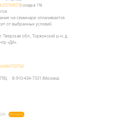
lub20769559
) скидка 1%
тся.
ание на семинаре оплачивается
сит от выбранных условий.
Тверская обл., Торжокский р-н, д.
нтр «ДА».
vent84703760
СПб), 8-910-434-7331 (Москва).
2026
ВЕСЬ ДЕНЬ