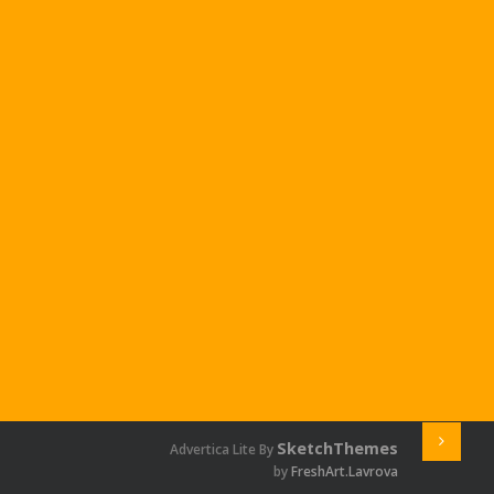
SketchThemes
Advertica Lite By
by
FreshArt.Lavrova