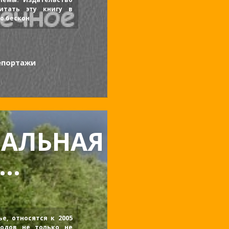
итать эту книгу в
о бескон
епортажи
НАЛЬНАЯ
..
е, относятся к 2005
водов не только не