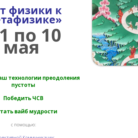
т физики к
тафизике»
 1 по 10
мая
аш технологии преодоления
пустоты
Победить ЧСВ
тать вайб мудрости
с помощью:
ективной Коммуникации;