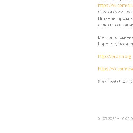
https://vk.com/c
Скидки суммирую
Питание, прожив
отдельно и зави
Местоположение: 
Боровое, Эко-це
http://da.dzin.org
https://vk.com/e
8-921-996-0003 (
01.05.2026 − 10.05.