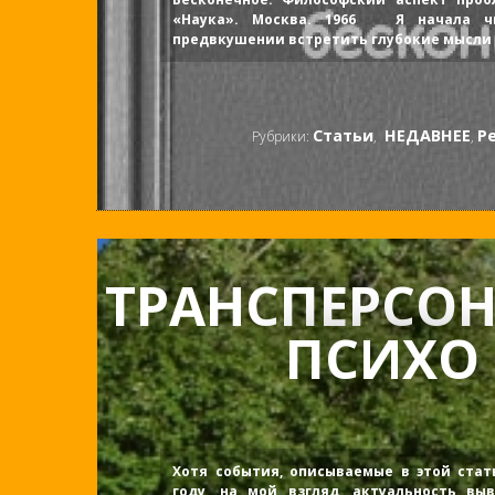
«Наука». Москва. 1966 Я начала ч
предвкушении встретить глубокие мысли 
Статьи
НЕДАВНЕЕ
Р
Рубрики:
,
,
ТРАНСПЕРСО
ПСИХО .
Хотя события, описываемые в этой стать
году, на мой взгляд, актуальность вы