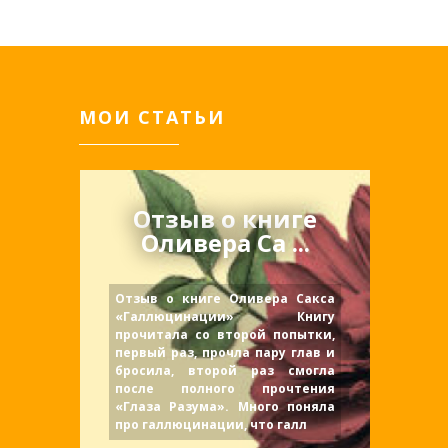
МОИ СТАТЬИ
Отзыв о книге
Оливера Са ...
Отзыв о книге Оливера Сакса
«Галлюцинации» Книгу
прочитала со второй попытки,
первый раз, прочла пару глав и
бросила, второй раз смогла
после полного прочтения
«Глаза Разума». Много поняла
про галлюцинации, что галл