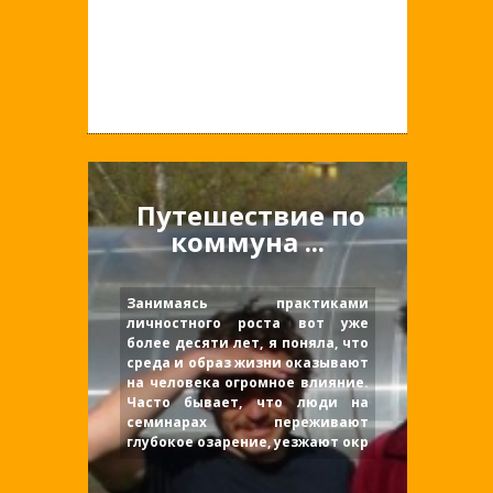
Статьи
НЕДАВНЕЕ
Без
Рубрики:
,
,
рубрики
Статьи
,
Путешествие по
коммуна ...
Занимаясь практиками
личностного роста вот уже
более десяти лет, я поняла, что
среда и образ жизни оказывают
на человека огромное влияние.
Часто бывает, что люди на
семинарах переживают
глубокое озарение, уезжают окр