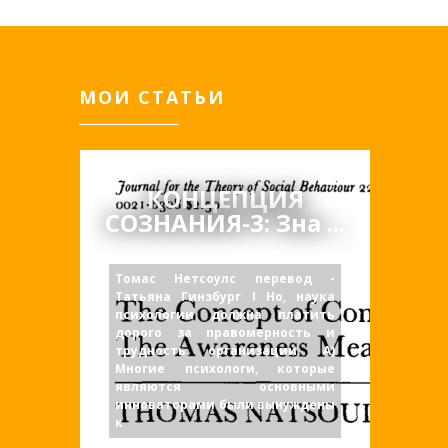
МОИ СТАТЬИ
КОНЦЕПЦИЯ
СОЗНАНИЯ-3: Зна ...
Томас Нетсоулс перевод -
Татьяна Гинзбург I Но, наука
психологии должна платить
дорого за правомерность и
трудность организации. А)
Многие психологи, которые
являются основными
инноваторами были вынуждены
к