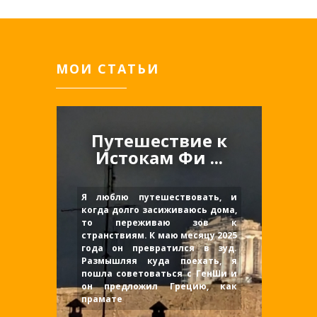
МОИ СТАТЬИ
Путешествие к
Истокам Фи ...
Я люблю путешествовать, и
когда долго засиживаюсь дома,
то переживаю зов к
странствиям. К маю месяцу 2025
года он превратился в зуд.
Размышляя куда поехать, я
пошла советоваться с ГенШи и
он предложил Грецию, как
прамате