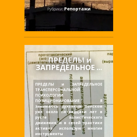
Репортажи
Рубрики:
ПРЕДЕЛЫ и
ЗАПРЕДЕЛЬНОЕ ...
ПРЕДЕЛЫ и ЗАПРЕДЕЛЬНОЕ
ТРАНСПЕРСОНАЛЬНОЙ
ПСИХОЛОГИИ
ПОЗИЦИОНИРОВАНИЕ Я
занимаюсь духовным поиском
уже около пятнадцати лет в
русле холистического
движения, и в своей практике
активно использую многие
инструменты