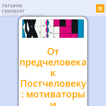
ТАТЬЯНА
ГИНЗБУРГ
ЧЕЛОВЕК ИГРАЮЩИЙ
От
предчеловека
к
Постчеловеку
: мотиваторы
и