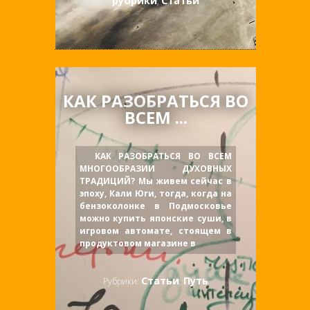
рубрики
Статьи
,
КАК РАЗОБРАТЬСЯ ВО
ВСЕМ ...
КАК РАЗОБРАТЬСЯ ВО ВСЕМ
МНОГООБРАЗИИ ДУХОВНЫХ
ТРАДИЦИЙ? Мы живем сейчас в
эпоху, Кали Юги, тогда, когда на
бензоколонке в Подмосковье
можно купить японские суши, в
игровом автомате, стоящем в
продуктовом магазине в
Статьи
Путь
Рубрики:
,