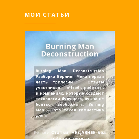
к
Постчеловеку:
МОИ СТАТЬИ
мотиваторы
и
тормозаторы
Burning Man
Deconstruction
Burning Man Deconstruction
Разборка Бернинг Мена первая
часть трилогии Отзывы
участников: «Чтобы работать
в компаниях, которые создают
технологии будущего, нужно не
бояться воображать. Burning
Man — это такая гимнастика
для в
Статьи
НЕДАВНЕЕ
Без
Рубрики:
,
,