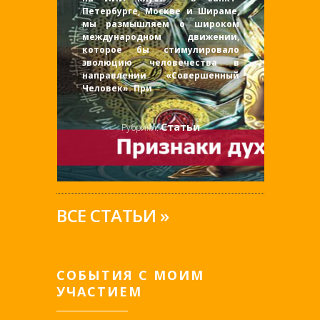
Петербурге, Москве и Шираме,
мы размышляем о широком
международном движении,
которое бы стимулировало
эволюцию человечества в
направлении «Совершенный
Человек». При
Статьи
Рубрики:
ВСЕ СТАТЬИ »
СОБЫТИЯ С МОИМ
УЧАСТИЕМ