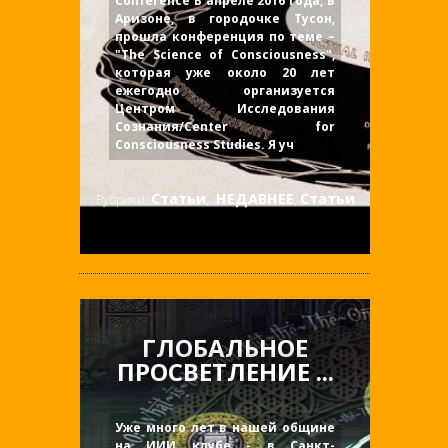
Conference В апреле 2016 года, в
Аризоне, в городочке Тусон,
прошла конференция по теме –
"The Science of Consciousness",
которая уже около 20 лет
ежегодно организуется
Центром Исследования
Сознания/Center for
Consciousness Studies. Я уч
Статьи
НЕДАВНЕЕ
Статьи
Рубрики:
,
,
ГЛОБАЛЬНОЕ
ПРОСВЕТЛЕНИЕ ...
Уже много лет в нашей общине
на ИИИ клубе - в Санкт-