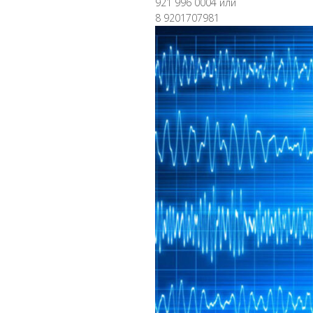
921 996 0004 или
8 9201707981