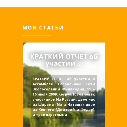
МОИ СТАТЬИ
КРАТКИЙ ОТЧЕТ об
участии ...
КРАТКИЙ ОТЧЕТ об участии в
Ассамблее Глобальной Сети
Экопоселений Финляндия, 11 –
16 июля 2009, Кеуруу 109 человек
участников Из России: двое нас
из Ширама (Ма и Наташа), двое
из Ковчега (Дмитрий и Федор),
и трое взрослых и