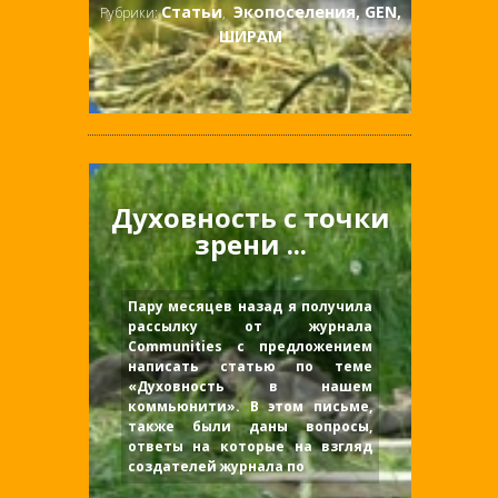
Статьи
Экопоселения, GEN,
Рубрики:
,
ШИРАМ
Духовность c точки
зрени ...
Пару месяцев назад я получила
рассылку от журнала
Communities с предложением
написать статью по теме
«Духовность в нашем
коммьюнити». В этом письме,
также были даны вопросы,
ответы на которые на взгляд
создателей журнала по