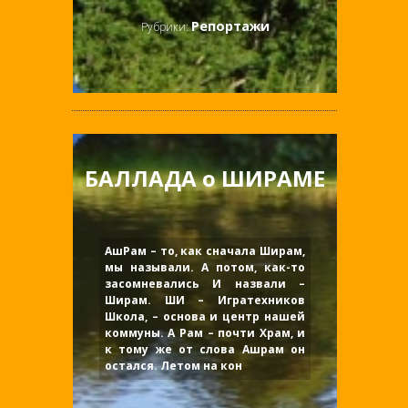
Репортажи
Рубрики:
БАЛЛАДА о ШИРАМЕ
АшРам – то, как сначала Ширам,
мы называли. А потом, как-то
засомневались И назвали –
Ширам. ШИ – Игратехников
Школа, – основа и центр нашей
коммуны. А Рам – почти Храм, и
к тому же от слова Ашрам он
остался. Летом на кон